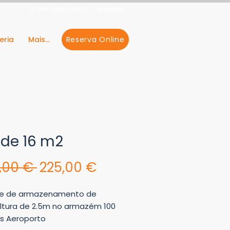
S. Mamede Infesta • Aeroporto
Reserva Online
eria
Mais...
 de 16 m2
Preço
Preço
,00 € 
225,00 €
normal
promocional
e de armazenamento de
Altura de 2.5m no armazém 100
s Aeroporto