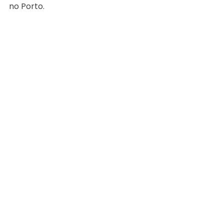
no Porto.
Ver tudo
Posts recentes